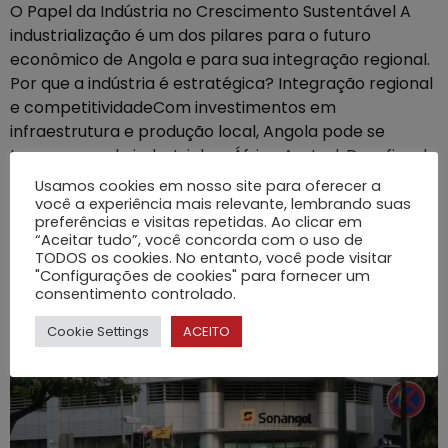
O Papel da Indústria no Crescimento Sustentável A
industrialização é um dos pilares para o futuro
econômico de Angola e para sua integração regional.
Por que a indústria é estratégica? Integração regional
e competitividadeCom investimentos em
infraestrutura e produção local, Angola pode se
tornar um polo industrial na África Austral. Desafios do
setor industrial
Usamos cookies em nosso site para oferecer a
você a experiência mais relevante, lembrando suas
Diversificação da
preferências e visitas repetidas. Ao clicar em
“Aceitar tudo”, você concorda com o uso de
Economia Angolana
TODOS os cookies. No entanto, você pode visitar
"Configurações de cookies" para fornecer um
consentimento controlado.
Cookie Settings
ACEITO