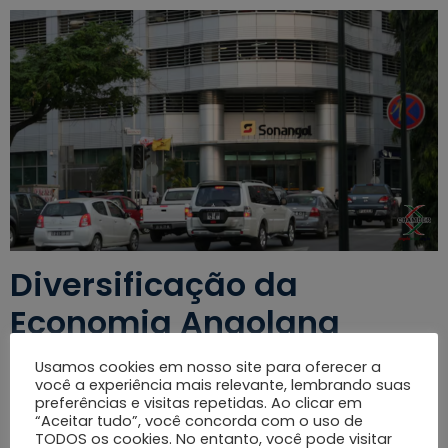
Diversificação da
Economia Angolana
Usamos cookies em nosso site para oferecer a
O Caminho Além do Petróleo
você a experiência mais relevante, lembrando suas
preferências e visitas repetidas. Ao clicar em
Por décadas, o petróleo sustentou Angola. Hoje, o país
“Aceitar tudo”, você concorda com o uso de
entende que diversificar não é opção, é necessidade.
TODOS os cookies. No entanto, você pode visitar