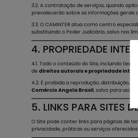
3.2. A contratação de serviços, quando aplicá
prevalecerão sobre as informações gerais d
3.3. O CAMINTER atua como centro especial
substituindo o Poder Judiciário, salvo nos limi
4. PROPRIEDADE INTE
4.1. Todo o conteúdo do Site, incluindo textos
de
direitos autorais e propriedade intel
4.2. É proibida a reprodução, distribuição,
Comércio Angola Brasil
, salvo para uso p
5. LINKS PARA SITES 
O Site pode conter links para páginas de te
privacidade, práticas ou serviços oferecidos