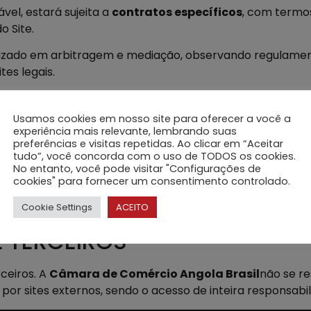
vel, estará sujeita a
contratos específicos
, com termos
o Site.
izado em arbitragem e mediação, observando regulament
tes legais.
LECTUAL
Usamos cookies em nosso site para oferecer a você a
experiência mais relevante, lembrando suas
, imagens, vídeos, marcas, logotipos, layouts, gráficos e ma
preferências e visitas repetidas. Ao clicar em “Aceitar
tudo”, você concorda com o uso de TODOS os cookies.
ectual
.
No entanto, você pode visitar "Configurações de
cookies" para fornecer um consentimento controlado.
 modificação ou utilização de qualquer conteúdo sem autor
essoal e não comercial.
Cookie Settings
ACEITO
DE TERCEIROS
rceiros. A
Câmara de Comércio Angola Brasil
não se re
 por sites externos, sendo o acesso de inteira responsabil