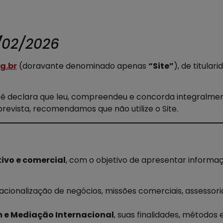
/
02/2026
g.br
(doravante denominado apenas
“Site”
), de titular
 você declara que leu, compreendeu e concorda integral
evista, recomendamos que não utilize o Site.
tivo e comercial
, com o objetivo de apresentar informa
nacionalização de negócios, missões comerciais, assessoria
 e Mediação Internacional
, suas finalidades, métodos