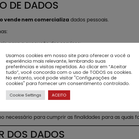
O DE DADOS
o vende nem comercializa
dados pessoais.
as:
is para a execução dos serviços;
judiciais ou regulatórias;
Usamos cookies em nosso site para oferecer a você a
tular dos dados.
experiência mais relevante, lembrando suas
s a obrigações de confidencialidade e proteção de dados.
preferências e visitas repetidas. Ao clicar em “Aceitar
tudo”, você concorda com o uso de TODOS os cookies.
No entanto, você pode visitar "Configurações de
E SEGURANÇA
cookies" para fornecer um consentimento controlado.
Cookie Settings
ACEITO
ientes seguros e controlados, adotando-se medidas téc
, perdas ou usos indevidos.
necessário para cumprir as finalidades para as quais fo
LAR DOS DADOS