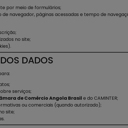
e por meio de formulários;
po de navegador, páginas acessadas e tempo de navegaç
scrição;
zados no site;
ies).
O DOS DADOS
para:
atos;
sobre serviços;
âmara de Comércio Angola Brasil
e do CAMINTER;
formativas ou comerciais (quando autorizado);
o site;
as.