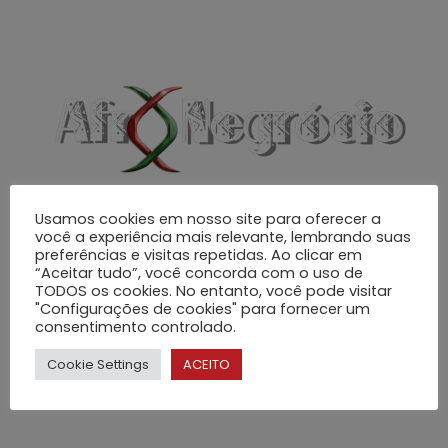
Usamos cookies em nosso site para oferecer a
Afro Negrócio
é uma
você a experiência mais relevante, lembrando suas
preferências e visitas repetidas. Ao clicar em
solução 360° voltada ao
“Aceitar tudo”, você concorda com o uso de
TODOS os cookies. No entanto, você pode visitar
empreendedorismo afro,
"Configurações de cookies" para fornecer um
atuando como o braço
consentimento controlado.
estratégico oficial da
Cookie Settings
ACEITO
Câmara de Comércio
Angola-Brasil
.